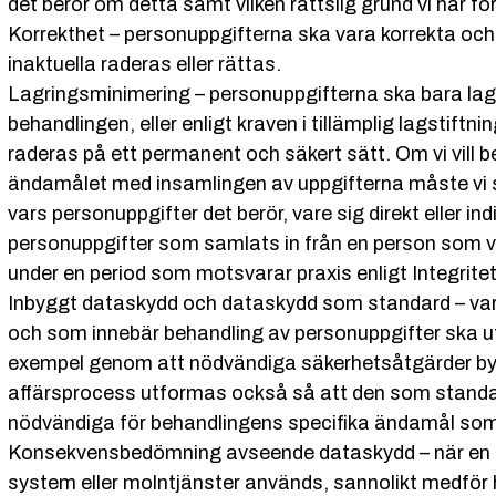
det berör om detta samt vilken rättslig grund vi har f
Korrekthet – personuppgifterna ska vara korrekta och
inaktuella raderas eller rättas.
Lagringsminimering – personuppgifterna ska bara la
behandlingen, eller enligt kraven i tillämplig lagstiftn
raderas på ett permanent och säkert sätt. Om vi vill 
ändamålet med insamlingen av uppgifterna måste vi se t
vars personuppgifter det berör, vare sig direkt eller i
personuppgifter som samlats in från en person som vi h
under en period som motsvarar praxis enligt Integri
Inbyggt dataskydd och dataskydd som standard – varj
och som innebär behandling av personuppgifter ska ut
exempel genom att nödvändiga säkerhetsåtgärder byggs
affärsprocess utformas också så att den som standard
nödvändiga för behandlingens specifika ändamål so
Konsekvensbedömning avseende dataskydd – när en typ
system eller molntjänster används, sannolikt medför h