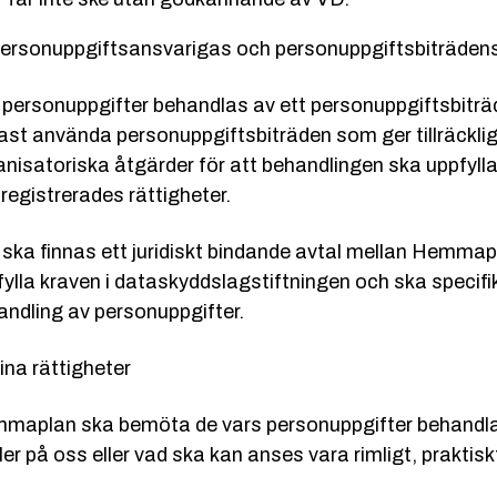
Personuppgiftsansvarigas och personuppgiftsbiträdens
 personuppgifter behandlas av ett personuppgiftsbitr
ast använda personuppgiftsbiträden som ger tillräckliga
anisatoriska åtgärder för att behandlingen ska uppfyll
registrerades rättigheter.
 ska finnas ett juridiskt bindande avtal mellan Hemma
fylla kraven i dataskyddslagstiftningen och ska specif
andling av personuppgifter.
ina rättigheter
maplan ska bemöta de vars personuppgifter behandlas
ler på oss eller vad ska kan anses vara rimligt, prakti