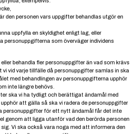
ppfyllda, exempelvis:
ycke,
där den personen vars uppgifter behandlas utgör en
 uppfylla en skyldighet enligt lag, eller
a personuppgifterna som överväger individens
eller behandla fler personuppgifter än vad som krävs
vi vid varje tillfälle då personuppgifter samlas in ska
ålet med behandlingen av personuppgifterna upphör
som inte längre behövs.
er ska vi ha tydligt och berättigat ändamål med
pphör att gälla så ska vi radera de personuppgifter
 personuppgifter för ett nytt ändamål får det inte
mpel genom att ligga utanför vad den berörda personen
 sig. Vi ska också vara noga med att informera den