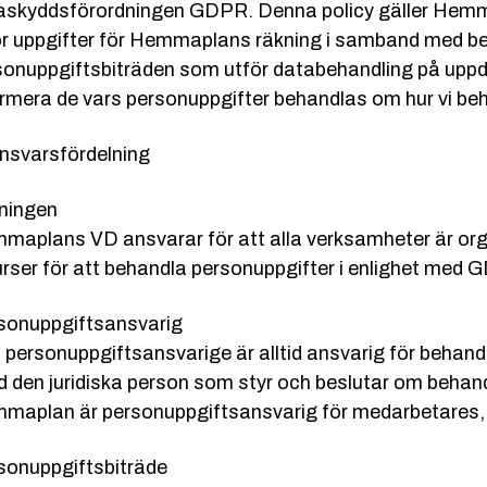
askyddsförordningen GDPR. Denna policy gäller Hem
ör uppgifter för Hemmaplans räkning i samband med beh
sonuppgiftsbiträden som utför databehandling på uppd
ormera de vars personuppgifter behandlas om hur vi be
Ansvarsfördelning
ningen
maplans VD ansvarar för att alla verksamheter är orga
urser för att behandla personuppgifter i enlighet med 
sonuppgiftsansvarig
 personuppgiftsansvarige är alltid ansvarig för behand
id den juridiska person som styr och beslutar om behan
maplan är personuppgiftsansvarig för medarbetares, h
sonuppgiftsbiträde