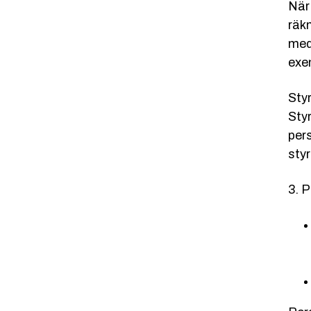
När
räk
med
exe
Sty
Sty
pers
sty
3. P