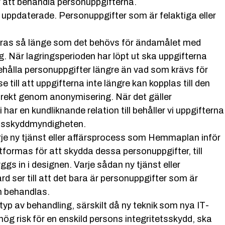
ör att behandla personuppgifterna.
 uppdaterade. Personuppgifter som är felaktiga eller
gras så länge som det behövs för ändamålet med
ing. När lagringsperioden har löpt ut ska uppgifterna
behålla personuppgifter längre än vad som krävs för
ill att uppgifterna inte längre kan kopplas till den
ndirekt genom anonymisering. När det gäller
ar en kundliknande relation till behåller vi uppgifterna
tetsskyddmyndigheten.
e ny tjänst eller affärsprocess som Hemmaplan inför
formas för att skydda dessa personuppgifter, till
 in i designen. Varje sådan ny tjänst eller
 ser till att det bara är personuppgifter som är
m behandlas.
 av behandling, särskilt då ny teknik som nya IT-
ög risk för en enskild persons integritetsskydd, ska