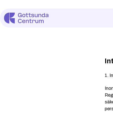
In
1. I
Ino
Regu
säke
per