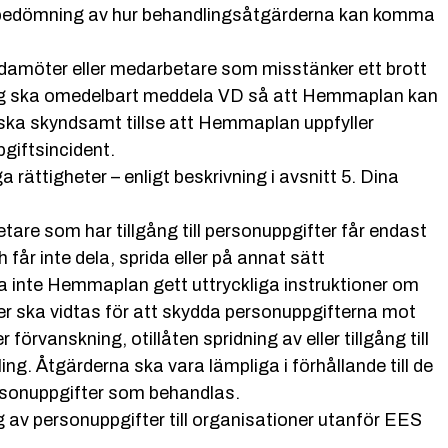
bedömning av hur behandlingsåtgärderna kan komma
edamöter eller medarbetare som misstänker ett brott
ning ska omedelbart meddela VD så att Hemmaplan kan
 ska skyndsamt tillse att Hemmaplan uppfyller
giftsincident.
rättigheter – enligt beskrivning i avsnitt 5. Dina
are som har tillgång till personuppgifter får endast
år inte dela, sprida eller på annat sätt
ida inte Hemmaplan gett uttryckliga instruktioner om
er ska vidtas för att skydda personuppgifterna mot
er förvanskning, otillåten spridning av eller tillgång till
ng. Åtgärderna ska vara lämpliga i förhållande till de
ersonuppgifter som behandlas.
 av personuppgifter till organisationer utanför EES