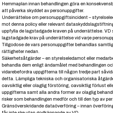
Hemmaplan innan behandlingen göra en konsekvens
att påverka skyddet av personuppgifter.
Underrättelse om personuppgiftsincident – styrelsel
mot denna policy eller relevant dataskyddslagstift
uppfylla de lagstadgade kraven på underrättelse. VD
lagstadgade krav på underrättelse vid varje personupp
Tillgodose de vars personuppgifter behandlas samtliga 
rättigheter nedan.
Säkerhetsåtgärder – en styrelseledamot eller medarbet
behandla dem enligt ändamålet med behandlingen och f
vidarebefordra uppgifterna till någon tredje part såv
detta. Lämpliga tekniska och organisatoriska åtgärd
oavsiktlig eller olaglig förstöring, oavsiktlig förlust ell
uppgifterna samt alla andra former av olaglig behandli
risker som behandlingen medför och till den typ av p
Gränsöverskridande dataöverföring – innan överföring
får inte ske utan godkännande av VD.