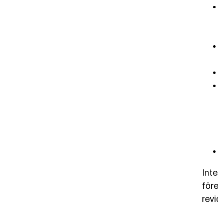
Int
för
revi