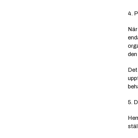
4. 
När
end
org
den 
Det
upp
beh
5. D
Hem
stäl