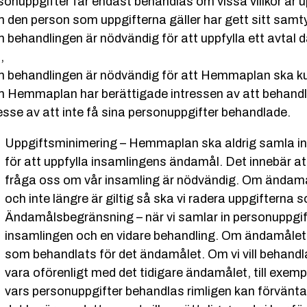
sonuppgifter får endast behandlas om vissa villkor är u
m den person som uppgifterna gäller har gett sitt samt
m behandlingen är nödvändig för att uppfylla ett avtal 
,
m behandlingen är nödvändig för att Hemmaplan ska kunna
m Hemmaplan har berättigade intressen av att behandl
esse av att inte få sina personuppgifter behandlade.
Uppgiftsminimering – Hemmaplan ska aldrig samla in 
för att uppfylla insamlingens ändamål. Det innebär att 
fråga oss om vår insamling är nödvändig. Om ändam
och inte längre är giltig så ska vi radera uppgifterna 
Ändamålsbegränsning – när vi samlar in personuppgift
insamlingen och en vidare behandling. Om ändamålet u
som behandlats för det ändamålet. Om vi vill behandla
vara oförenligt med det tidigare ändamålet, till exe
vars personuppgifter behandlas rimligen kan förvänta