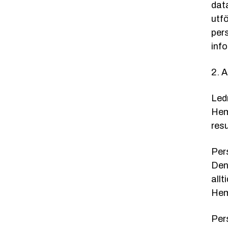
dat
utf
per
inf
2. 
Led
Hem
res
Per
Den
allt
Hem
Per