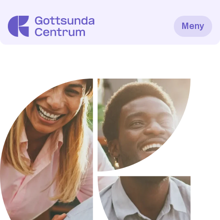
Meny
Öppnar om 3:57:45
Utbud
Mattorget
Kultur
Hälsa
Kontor och Utbildning
Gottsundakalendern
Öppettider