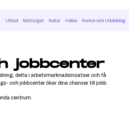
Utbud
Mattorget
Kultur
Hälsa
Kontor och Utbildning
ch jobbcenter
ldning, delta i arbetsmarknadsinsatser och få
gs- och jobbcenter ökar dina chanser till jobb.
sunda centrum.