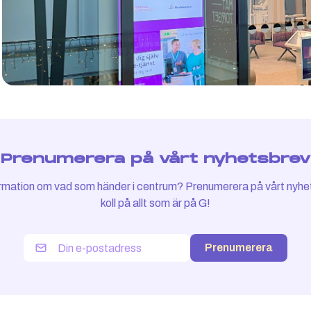
Prenumerera på vårt nyhetsbrev
nformation om vad som händer i centrum? Prenumerera på vårt nyhe
koll på allt som är på G!
Prenumerera