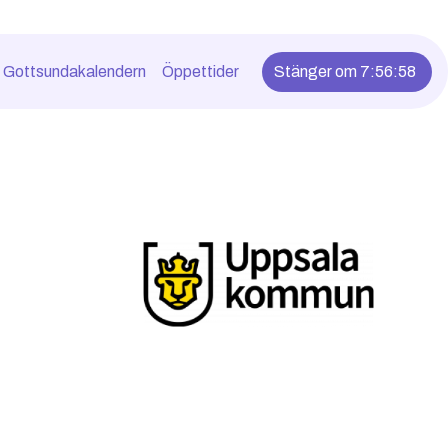
Gottsundakalendern
Öppettider
Stänger om 7:56:58