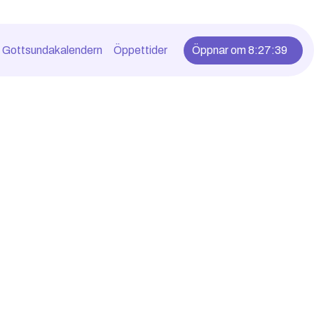
Gottsundakalendern
Öppettider
Öppnar om 8:27:38