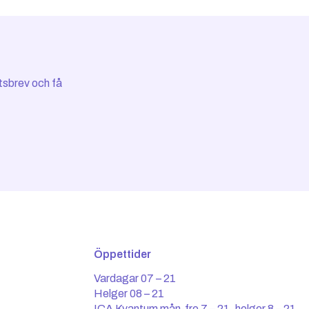
tsbrev och få
Öppettider
Vardagar 07 – 21
Helger 08 – 21
ICA Kvantum mån-fre 7 – 21, helger 8 – 21