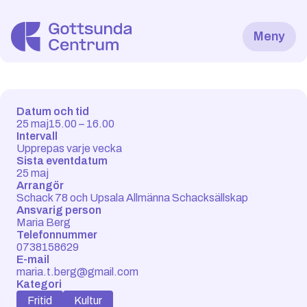
Meny
Öppnar om 1:12:04
Utbud
Datum och tid
25 maj
15.00 – 16.00
Mattorget
Intervall
Upprepas varje vecka
Kultur
Sista eventdatum
25 maj
Hälsa
Arrangör
Schack 78 och Upsala Allmänna Schacksällskap
Kontor och Utbildning
Ansvarig person
Maria Berg
Gottsundakalendern
Telefonnummer
0738158629
Öppettider
E-mail
maria.t.berg@gmail.com
Kategori
Fritid
Kultur